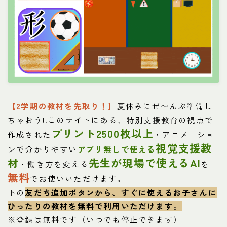
【2学期の教材を先取り！】
夏休みにぜ〜んぶ準備し
ちゃおう!!このサイトにある、特別支援教育の視点で
プリント2500枚以上
作成された
・アニメーショ
視覚支援教
ンで分かりやすい
アプリ無しで使える
材
先生が現場で使えるAI
・働き方を変える
を
無料
でお使いいただけます。
下の
友だち追加ボタンから、すぐに使えるお子さんに
ぴったりの教材を
無料で利用いただけます。
※登録は無料です（いつでも停止できます）