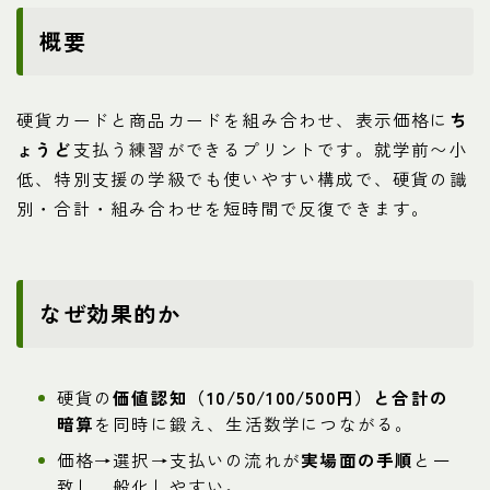
概要
硬貨カードと商品カードを組み合わせ、表示価格に
ち
ょうど
支払う練習ができるプリントです。就学前〜小
低、特別支援の学級でも使いやすい構成で、硬貨の識
別・合計・組み合わせを短時間で反復できます。
なぜ効果的か
硬貨の
価値認知（10/50/100/500円）と合計の
暗算
を同時に鍛え、生活数学につながる。
価格→選択→支払いの流れが
実場面の手順
と一
致し、般化しやすい。