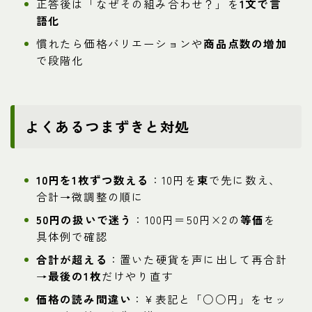
正答後は「なぜその組み合わせ？」を
1文で言
語化
慣れたら価格バリエーションや
商品点数の増加
で段階化
よくあるつまずきと対処
10円を1枚ずつ数える
：10円を
束
で先に数え、
合計→微調整の順に
50円の扱いで迷う
：100円＝50円×2の
等価
を
具体例で確認
合計が超える
：置いた硬貨を声に出して再合計
→
最後の1枚
だけやり直す
価格の読み間違い
：¥表記と「○○円」をセッ