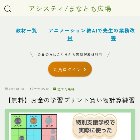
アシスティ/まなとも広場
教材一覧
アニメーション教
AIで先生の業務改
材
善
会員の方はこちらから無制限教材利用
会員ログイン
2026.01.30
2026.05.08
誰でも無料
【無料】お金の学習プリント買い物計算練習