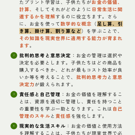
たプリント学習は、子供たちが
お金の価値、
計算、
そしてそれがどのように
日常生活に関
連するかを理解
するのに役立ちます。さら
に、お金を使って
数学的な概念
（
足し算、引
き算、掛け算、割り算など
）を学ぶことで、
その知識を現実世界に適用する能力が育まれ
ます
。
批判的思考と意思決定
：お金の管理は選択や
決定を必要とします。子供たちはどの商品を
購入するべきか、どれが最もコスト効率が良
いか等を考えることで、
批判的思考力
と
意思
決定力
が鍛えられます。
責任感と自己管理
：お金の価値を理解するこ
とは、資源を適切に管理し、責任を持つこと
の重要性を学ぶ一助となります。これは
自己
管理のスキル
と
責任感
を強化します。
現実的な生活スキル
：お金の価値と使用方法
を理解することは、子供たちが現実世界で必