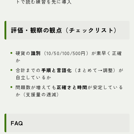
トで読む練習を先に導入
評価・観察の観点（チェックリスト）
硬貨の
識別
（10/50/100/500円）が素早く正確
か
合計までの
手順と言語化
（まとめて→調整）が
自立しているか
問題数が増えても
正確さと時間
が安定している
か（支援量の逓減）
FAQ