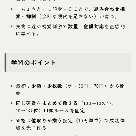
「ちょうど」に限定することで、
組み合わせ探
索
と
抑制
（余計な硬貨を足さない）が育つ。
実物に近い視覚刺激で
数量―金額対応
を直感的
に学べる。
学習のポイント
最初は
少額・少枚数
（例：30円、70円）から開
始
同じ硬貨を
まとめて数える
（100→10の位、
10→1の位）口頭ルールを固定
価格は
位取りが揃う
設定（10円単位）で成功体
験を先に作る