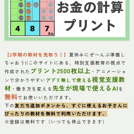
【2学期の教材を先取り！】
夏休みにぜ〜んぶ準備し
ちゃおう!!このサイトにある、特別支援教育の視点で
プリント2500枚以上
作成された
・アニメーショ
視覚支援教
ンで分かりやすい
アプリ無しで使える
材
先生が現場で使えるAI
・働き方を変える
を
無料
でお使いいただけます。
下の
友だち追加ボタンから、すぐに使えるお子さんに
ぴったりの教材を
無料で利用いただけます。
※登録は無料です（いつでも停止できます）