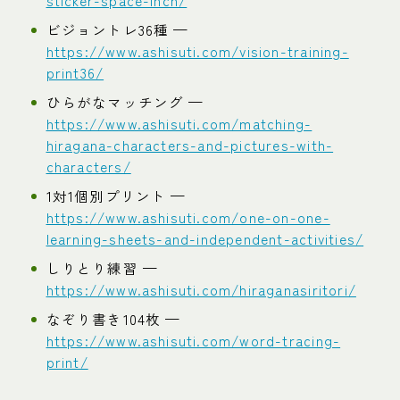
sticker-space-inch/
ビジョントレ36種 —
https://www.ashisuti.com/vision-training-
print36/
ひらがなマッチング —
https://www.ashisuti.com/matching-
hiragana-characters-and-pictures-with-
characters/
1対1個別プリント —
https://www.ashisuti.com/one-on-one-
learning-sheets-and-independent-activities/
しりとり練習 —
https://www.ashisuti.com/hiraganasiritori/
なぞり書き104枚 —
https://www.ashisuti.com/word-tracing-
print/