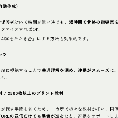
案自動作成）
や保護者対応で時間が無い時でも、
短時間で骨格の指導案
タマイズすればOK。
AI案をたたき台」にする方法も効果的です。
ンツ
一緒に視聴することで
共通理解を深め、連携がスムーズ
に
にも。
 / 2500枚以上のプリント教材
たが探す手間を省くため、一カ所で様々な教材が揃い、同
有URLの送信だけでも準備が進む
など、連携をサポートし