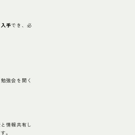
を入手
でき、必
。勉強会を開く
僚と情報共有し
ます。