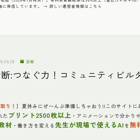
軸に発信しています。 → 詳しい運営者情報はこちら
25.06.28
診断
断:つなぐ力！コミュニティビル
先取り！】
夏休みにぜ〜んぶ準備しちゃおう!!このサイトに
プリント2500枚以上
れた
・アニメーションで分かり
教材
先生が現場で使えるAI
無
・働き方を変える
を