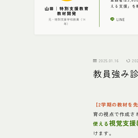
える支援」を
山田｜特別支援教育
教材開発
LINE
元・特別支援学校教員（14
年）
2025.01.16
20
教員強み診
【2学期の教材を
育の視点で作成さ
視覚支援
使える
けます。