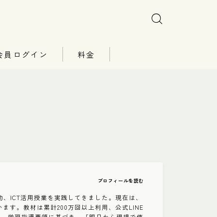
会員ログイン
料金
プロフィールを読む
、ICT活用授業を実践してきました。現在は、
います。教材は累計200万回以上利用、公式LINE
平均）。学習指導要領に基づき、「明日から現場で使