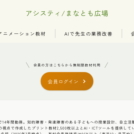
アシスティ/まなとも広場
アニメーション教材
AIで先生の業務改善
会員の方はこちらから無制限教材利用
会員ログイン
で14年間勤務。知的障害・発達障害のある子どもへの授業設計、自立活動
視点で作成したプリント教材2,500枚以上とAI・ICTツールを提供して
00名超（2026年7月時点）。有料会員継続率は96%以上（直近12ヶ月