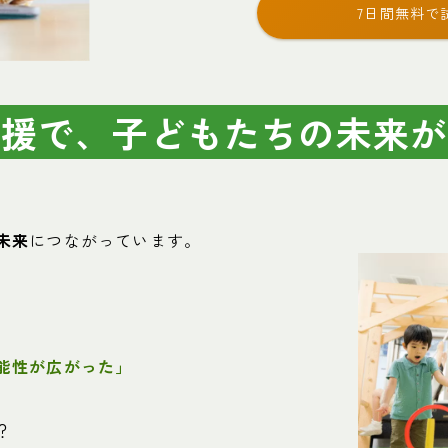
7日間無料で
支援で、子どもたちの未来が
未来
につながっています。
能性が広がった」
？