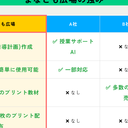
とも広場
A社
B
✅ 授業サポート
指導計画)作成
❌ 
AI
で簡単に使用可能
✅ 一部対応
❌ 
✅ 多数
以上のプリント教材
❌ なし
69枚のプリント配
❌ なし
❌ 
布