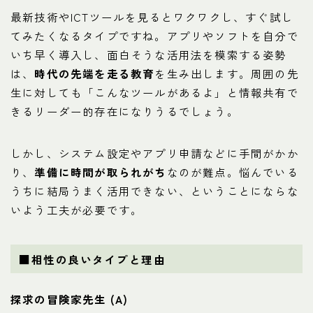
最新技術やICTツールを見るとワクワクし、すぐ試し
てみたくなるタイプですね。アプリやソフトを自分で
いち早く導入し、面白そうな活用法を模索する姿勢
は、
時代の先端を走る教育
を生み出します。周囲の先
生に対しても「こんなツールがあるよ」と情報共有で
きるリーダー的存在になりうるでしょう。
しかし、システム設定やアプリ申請などに手間がかか
り、
準備に時間が取られがち
なのが難点。悩んでいる
うちに結局うまく活用できない、ということにならな
いよう工夫が必要です。
■相性の良いタイプと理由
探求の冒険家先生 (A)