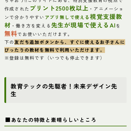
ちゃおう!!このサイトにある、特別支援教育の視点で
プリント2500枚以上
作成された
・アニメーショ
視覚支援教
ンで分かりやすい
アプリ無しで使える
材
先生が現場で使えるAI
・働き方を変える
を
無料
でお使いいただけます。
下の
友だち追加ボタンから、すぐに使えるお子さんに
ぴったりの教材を
無料で利用いただけます。
※登録は無料です（いつでも停止できます）
教育テックの先駆者！未来デザイン先
生
■あなたの特徴と素晴らしいところ