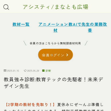
アシスティ/まなとも広場
教材一覧
アニメーション教
AIで先生の業務改
材
善
会員の方はこちらから無制限教材利用
会員ログイン
2025.01.16
2025.06.28
診断
教員強み診断:教育テックの先駆者！未来デ
ザイン先生
【2学期の教材を先取り！】
夏休みにぜ〜んぶ準備し