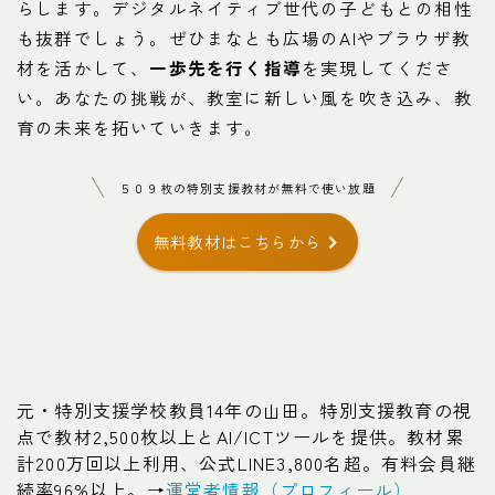
らします。デジタルネイティブ世代の子どもとの相性
も抜群でしょう。ぜひまなとも広場のAIやブラウザ教
材を活かして、
一歩先を行く指導
を実現してくださ
い。あなたの挑戦が、教室に新しい風を吹き込み、教
育の未来を拓いていきます。
５０９枚の特別支援教材が無料で使い放題
無料教材はこちらから
元・特別支援学校教員14年の山田。特別支援教育の視
点で教材2,500枚以上とAI/ICTツールを提供。教材累
計200万回以上利用、公式LINE3,800名超。有料会員継
続率96%以上。→
運営者情報（プロフィール）