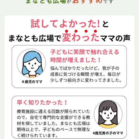
まなとも広場
が
です