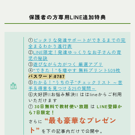
保護者の方専用LINE追加特典
①
ピッタリな発達サポートができるまでの完
全まるわかり進行表
②
LINE限定！発達ゆっくりなお子さんの育
児の秘訣
③
遊びながら力がつく 厳選アプリ
④
“できた！”を増やす 無料プリント509枚
パスワード:8787
⑤
わかる！“うちの子”チェックリスト ～苦
手＆得意を見つける25の質問～
⑥大好評!!お悩み解決!! ははlineからご利用
いただけます
⑦
30日無料で教材使い放題
は
LINE登録か
ら7日限定！
“最も豪華なプレゼン
さらに
ト”
を下の記事内だけで公開中。