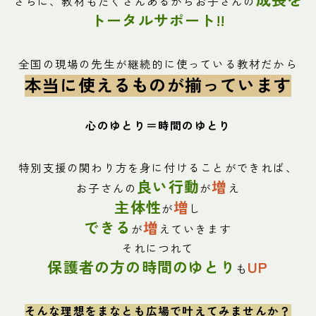
さらに、教材もたくさんあるからお子さんの
トータルサポート!!
全国の現場の先生が継続的に使っている教材だから
本当に使えるものが揃っています
心のゆとり＝時間のゆとり
特別支援の関わり方を身に付けることができれば、
良い行動
増
お子さんの
が
え
主体性
増
が
し
できる
増
が
えていきます
それにつれて
保護者の方の時間のゆとり
UP
も
そんな理想をまなとも広場で叶えてみませんか？