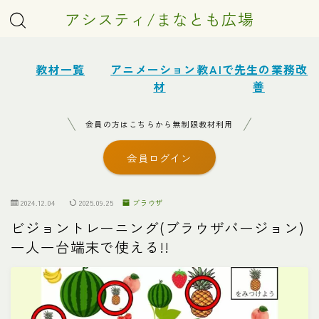
アシスティ/まなとも広場
教材一覧
アニメーション教
AIで先生の業務改
材
善
会員の方はこちらから無制限教材利用
会員ログイン
2024.12.04
2025.09.25
ブラウザ
ビジョントレーニング(ブラウザバージョン)
一人一台端末で使える!!