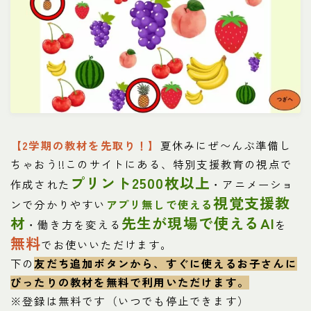
【2学期の教材を先取り！】
夏休みにぜ〜んぶ準備し
ちゃおう!!このサイトにある、特別支援教育の視点で
プリント2500枚以上
作成された
・アニメーショ
視覚支援教
ンで分かりやすい
アプリ無しで使える
材
先生が現場で使えるAI
・働き方を変える
を
無料
でお使いいただけます。
下の
友だち追加ボタンから、すぐに使えるお子さんに
ぴったりの教材を
無料で利用いただけます。
※登録は無料です（いつでも停止できます）