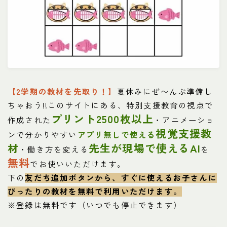
【2学期の教材を先取り！】
夏休みにぜ〜んぶ準備し
ちゃおう!!このサイトにある、特別支援教育の視点で
プリント2500枚以上
作成された
・アニメーショ
視覚支援教
ンで分かりやすい
アプリ無しで使える
材
先生が現場で使えるAI
・働き方を変える
を
無料
でお使いいただけます。
下の
友だち追加ボタンから、すぐに使えるお子さんに
ぴったりの教材を
無料で利用いただけます。
※登録は無料です（いつでも停止できます）