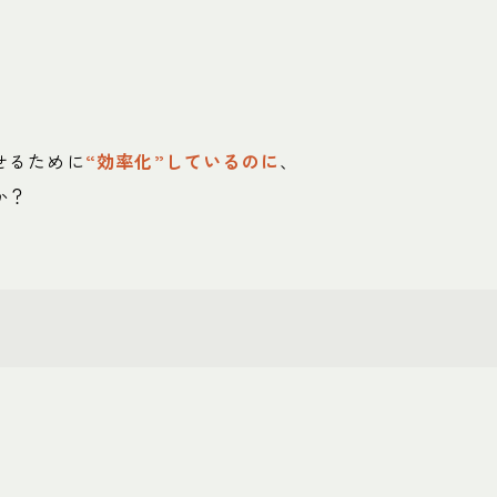
せるために
“効率化”しているのに
、
か？