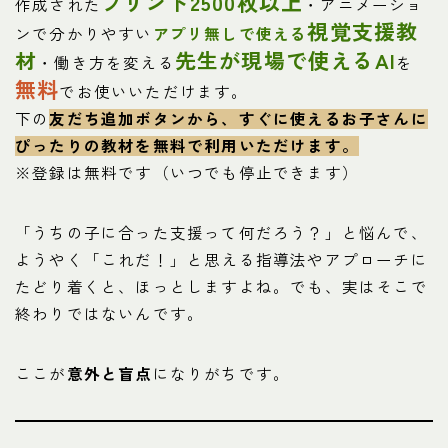
プリント2500枚以上
作成された
・アニメーショ
視覚支援教
ンで分かりやすい
アプリ無しで使える
材
先生が現場で使えるAI
・働き方を変える
を
無料
でお使いいただけます。
下の
友だち追加ボタンから、すぐに使えるお子さんに
ぴったりの教材を
無料で利用いただけます。
※登録は無料です（いつでも停止できます）
「うちの子に合った支援って何だろう？」と悩んで、
ようやく「これだ！」と思える指導法やアプローチに
たどり着くと、ほっとしますよね。でも、実はそこで
終わりではないんです。
ここが
意外と盲点
になりがちです。