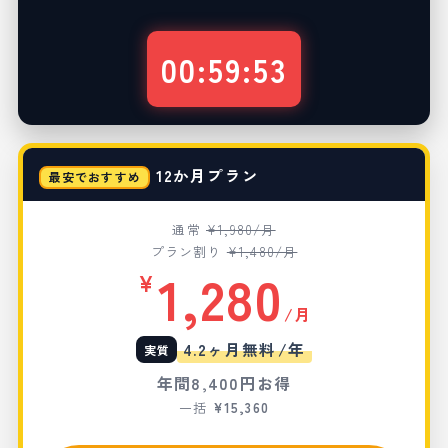
00
:
59
:
52
12か月プラン
最安でおすすめ
通常
¥1,980/月
プラン割り
¥1,480/月
1,280
¥
/月
/年
4.2ヶ月無料
実質
年間
8,400円
お得
一括
¥15,360