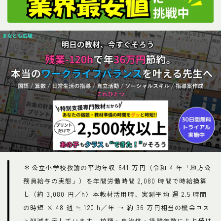
＊
公立小学校教諭の平均年収 641 万円（令和 4 年「地方公
務員給与の実態」）を年間労働時間 2,080 時間で時給換算
し〈約 3,080 円／h〉本教材活用時、実測平均 週 2.5 時間
の時短 × 48 週 ≒ 120 h／年 → 約 36 万円相当の機会コス
ト削減を示しています。校種・自治体・経験年数により値は